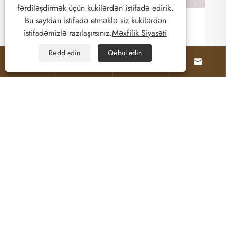
fərdiləşdirmək üçün kukilərdən istifadə edirik.
Bu saytdan istifadə etməklə siz kukilərdən
istifadəmizlə razılaşırsınız.
Məxfilik Siyasəti
Rədd edin
Qəbul edin




Haqqımızda
Məhsullar
Bizimlə əlaqə saxlayın