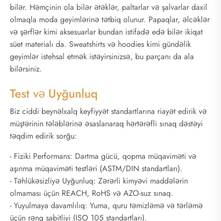
bilər. Həmçinin ola bilər ətəklər, paltarlar və şalvarlar daxil
olmaqla moda geyimlərinə tətbiq olunur. Papaqlar, əlcəklər
və şərflər kimi aksesuarlar bundan istifadə edə bilər ikiqat
süet materialı da. Sweatshirts və hoodies kimi gündəlik
geyimlər istehsal etmək istəyirsinizsə, bu parçanı da ala
bilərsiniz.
Test və Uyğunluq
Biz ciddi beynəlxalq keyfiyyət standartlarına riayət edirik və
müştərinin tələblərinə əsaslanaraq hərtərəfli sınaq dəstəyi
təqdim edirik sorğu:
- Fiziki Performans: Dartma gücü, qopma müqaviməti və
aşınma müqaviməti testləri (ASTM/DIN standartları).
- Təhlükəsizliyə Uyğunluq: Zərərli kimyəvi maddələrin
olmaması üçün REACH, RoHS və AZO-suz sınaq.
- Yuyulmaya davamlılıq: Yuma, quru təmizləmə və tərləmə
üçün rəng sabitliyi (ISO 105 standartları).