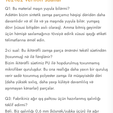
Q1: Bu material maşın yuyula bilərmi?
Adətən bizim sintetik zamşa parçamız həqiqi dəridən daha
davamlıdır və əl ilə və ya maşında yuyula bilər. yumşaq
dövr (xüsusi bitişdən asılı olaraq). Amma bitmiş geyimlər
üçün həmişə saxlamağınızı tövsiyə edirik xüsusi qayğı etiketi
təlimatlarına əməl edin.
2-ci sual: Bu ikitərəfli zamşa parça ənənəvi tekstil süetindən
(toxunmuş) nə ilə fərqlənir?
Bizim ikitərəfli süetimiz PU ilə hopdurulmuş toxunmamış
mikrofiber quruluşdur. Bu ona reallığa daha yaxın bir quruluş
verir sadə toxunmuş polyester zamşa ilə müqayisədə dəri
(daha yüksək sıxlıq, daha yaxşı küləyə davamlılıq və
aşınmayan kənarlar) parçalar.
Q3: Fabrikiniz ağır qış paltosu üçün hazırlanmış qalınlığı
təklif edirmi?
Bəli. Biz qalınlığı 0,6 mm (köynək/yubka üçün) ilə ağır