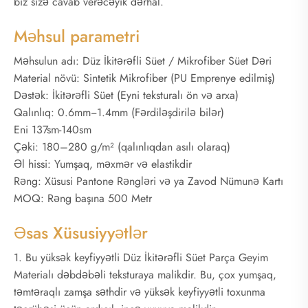
biz sizə cavab verəcəyik dərhal.
Məhsul parametri
Məhsulun adı: Düz İkitərəfli Süet / Mikrofiber Süet Dəri
Material növü: Sintetik Mikrofiber (PU Emprenye edilmiş)
Dəstək: İkitərəfli Süet (Eyni teksturalı ön və arxa)
Qalınlıq: 0.6mm−1.4mm (Fərdiləşdirilə bilər)
Eni 137sm-140sm
Çəki: 180–280 g/m² (qalınlıqdan asılı olaraq)
Əl hissi: Yumşaq, məxmər və elastikdir
Rəng: Xüsusi Pantone Rəngləri və ya Zavod Nümunə Kartı
MOQ: Rəng başına 500 Metr
Əsas Xüsusiyyətlər
1. Bu yüksək keyfiyyətli Düz İkitərəfli Süet Parça Geyim
Materialı dəbdəbəli teksturaya malikdir. Bu, çox yumşaq,
təmtəraqlı zamşa səthdir və yüksək keyfiyyətli toxunma