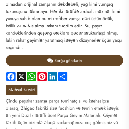
olmadan orijinal zamşanın dəbdəbəli, yağ kimi yumşaq
toxunuşunu təkrarlayır. Hər iki tərəfdə ardıcıl, məxmər kimi
yuxuya sahib olan bu mikrofiber zamşa dəri üstün örtük,
istilik və nəfəs alma imkanı təqdim edir. Bu, payız
xəndəklərindən qəşəng ətəklərə qədər strukturlaşdırılmış,
lakin rahat geyimlər yaratmaq istəyən dizaynerlər üçün yaxşı
seçimdir.
Sorğu göndərin
Facebook
X
WhatsApp
Pinterest
LinkedIn
Share
Məhsul təsviri
Çində peşəkar zamşa parça təminatçısı və istehsalçısı
olaraq, Zhigao fabriki sizə facshion və təmin etmək istəyir.
ən yeni Düz İkitərəfli Süet Parça Geyim Materialı. Qiymət
təklifi üçün bizimlə əlaqə saxlamağınıza xoş gəlmisiniz və