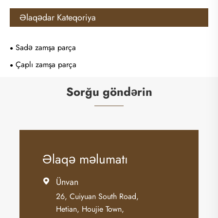
Əlaqədar Kateqoriya
Sadə zamşa parça
Çaplı zamşa parça
Sorğu göndərin
Əlaqə məlumatı
Ünvan

26, Cuiyuan South Road,
Hetian, Houjie Town,