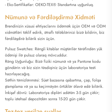
- Eko-Sertifikatlar: OEKO-TEX® Standartına uyğunluq.
Nümunə və Fərdiləşdirmə Xidməti
Brendinizin xüsusi ehtiyaclarını ödəmək üçün OEM və ODM
xidmətləri təklif edirik, ətraflı tələblərinizi bizə bildirin, biz
fərdiləşdirə bilərik sizin üçün.
Pulsuz Swatches: Rəngli kitablar müştərilər tərəfindən yük
ödənişi ilə pulsuz olaraq mövcuddur.
Rəng Uyğunluğu: Bizə fiziki nümunə və ya Pantone kodu
göndərin və biz sizin təsdiqiniz üçün laboratoriya testi
hazırlayacağıq.
Səthin təmizlənməsi: Süet bazasına qabartma, çap, folqa
ştamplama və ya su keçirməyən örtüklər əlavə edə bilərik.
İnkişaf dövrü: Laboratoriya dipləri adətən 3-5 gün çəkir;
toplu istehsal depozitdən sonra 15-20 gün çəkir.
Tez-tez verilən suallar