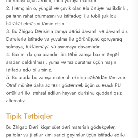
təcrübəsi üçün ardıcıl, incə yuxuya malikdir.
2. Həmçinin o, yüngül və çevik olan əla örtüyə malikdir ki,
paltarın rahat oturmasını və istifadəçi ilə təbii şəkildə
hərəkət etməsini təmin etsin.
3. Bu Zhigao Dərisinin zamşa dərisi davamlı və davamlıdır.
Dəfələrlə istifadə və yuyulma ilə görünüşünü qoruyaraq
solmaya, tüklənməyə və aşınmaya davamlıdır.
4. Baxımı da çox asandır. Siz təbii zamşa baxım əngəl
aradan qaldırılması, yuma və tez qurutma üçün maşın
istifadə edə bilərsiniz.
5. Bu arada bu zamşa materialı ekoloji cəhətdən təmizdir.
Ətraf mühitə daha az təsir göstərmək üçün su əsaslı PU
örtükləri ilə istehsal edilən heyvan dərisinə qəddarlıqsız
alternativ.
Tipik Tətbiqlər
Bu Zhigao Dəri ikiqat süet dəri materialı gödəkçələr,
paltolar və jiletlər kimi xarici geyimlər üçün istifadə edilə