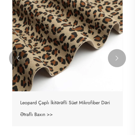


Leopard Çaplı İkitərəfli Süet Mikrofiber Dəri
Ətraflı Baxın >>