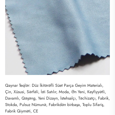
Qaynar Teqlər: Düz İkitərəfli Süet Parça Geyim Materialı,
Çin, Xüsusi, Sərfəli, İsti Satılır, Moda, Ən Yeni, Keyfiyyətli,
Davamlı, Qəşəng, Yeni Dizayn, İstehsalçı, Təchizatçı, Fabrik,
Stokda, Pulsuz Nümunə, Fabrikdən birbaşa, Toplu Sifariş,
Fabrik Qiyməti, CE