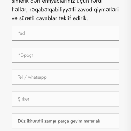
sintetik dəri ehtiyaclarınız üçün fərdi
həllər, rəqabətqabiliyyətli zavod qiymətləri
və sürətli cavablar təklif edirik.