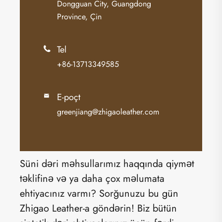
Dongguan City, Guangdong
Province, Çin
Tel

+86-13713349585
E-poçt

greenjiang@zhigaoleather.com
Süni dəri məhsullarımız haqqında qiymət
təklifinə və ya daha çox məlumata
ehtiyacınız varmı? Sorğunuzu bu gün
Zhigao Leather-a göndərin! Biz bütün