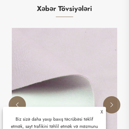
Xəbər Tövsiyələri
Mebel üçün PU Dəri üçün ən yaxşı bələdçi:
2026 Trendlər və Faydalar
Ətraflı Baxın >>


X
Biz sizə daha yaxşı baxış təcrübəsi təklif
etmək, sayt trafikini təhlil etmək və məzmunu