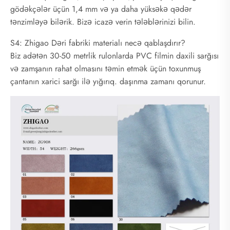
gödəkçələr üçün 1,4 mm və ya daha yüksəkə qədər
tənzimləyə bilərik. Bizə icazə verin tələblərinizi bilin.
S4: Zhigao Dəri fabriki materialı necə qablaşdırır?
Biz adətən 30-50 metrlik rulonlarda PVC filmin daxili sarğısı
və zamşanın rahat olmasını təmin etmək üçün toxunmuş
çantanın xarici sarğı ilə yığırıq. daşınma zamanı qorunur.