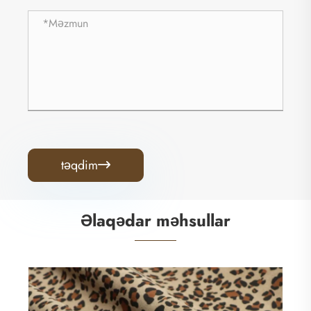
təqdim

Əlaqədar məhsullar