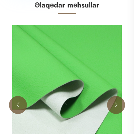
Əlaqədar məhsullar

