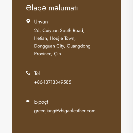
Əlaqə məlumatı
Ünvan

26, Cuiyuan South Road,
Hetian, Houjie Town,
Dongguan City, Guangdong
Province, Çin
Tel

+86-13713349585
E-poçt

greenjiang@zhigaoleather.com