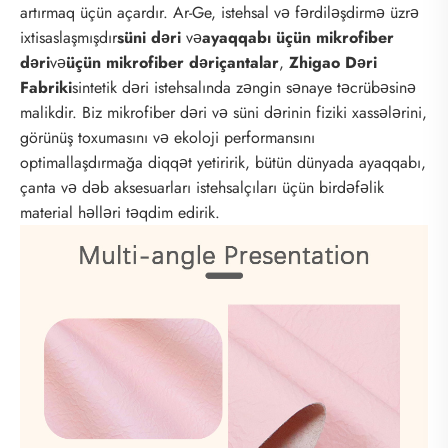
artırmaq üçün açardır. Ar-Ge, istehsal və fərdiləşdirmə üzrə
ixtisaslaşmışdır
süni dəri
və
ayaqqabı üçün mikrofiber
dəri
və
üçün mikrofiber dəri
çantalar
,
Zhigao Dəri
Fabriki
sintetik dəri istehsalında zəngin sənaye təcrübəsinə
malikdir. Biz mikrofiber dəri və süni dərinin fiziki xassələrini,
görünüş toxumasını və ekoloji performansını
optimallaşdırmağa diqqət yetiririk, bütün dünyada ayaqqabı,
çanta və dəb aksesuarları istehsalçıları üçün birdəfəlik
material həlləri təqdim edirik.