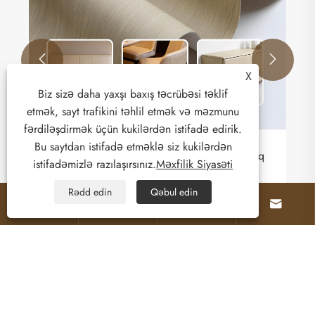


X
Biz sizə daha yaxşı baxış təcrübəsi təklif
etmək, sayt trafikini təhlil etmək və məzmunu
fərdiləşdirmək üçün kukilərdən istifadə edirik.
Bu saytdan istifadə etməklə siz kukilərdən
Zhigao Dəri Fabriki: Müasir Mebel və Yumşaq
istifadəmizlə razılaşırsınız.
Məxfilik Siyasəti
Mebel üçün İnnovativ PVC Dəri Həlləri
Rədd edin
Qəbul edin
Ətraflı Baxın >>




Haqqımızda