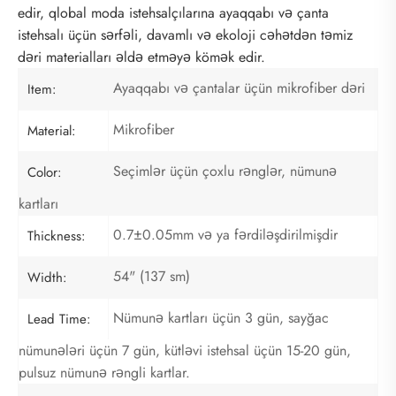
edir, qlobal moda istehsalçılarına ayaqqabı və çanta
istehsalı üçün sərfəli, davamlı və ekoloji cəhətdən təmiz
dəri materialları əldə etməyə kömək edir.
Ayaqqabı və çantalar üçün mikrofiber dəri
Item:
Mikrofiber
Material:
Seçimlər üçün çoxlu rənglər, nümunə
Color:
kartları
0.7±0.05mm və ya fərdiləşdirilmişdir
Thickness:
54" (137 sm)
Width:
Nümunə kartları üçün 3 gün, sayğac
Lead Time:
nümunələri üçün 7 gün, kütləvi istehsal üçün 15-20 gün,
pulsuz nümunə rəngli kartlar.