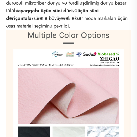
dərəcəli mikrofiber dəriyə və fərdiləşdirilmiş dəriyə bazar
tələbi
ayaqqabı üçün süni dəri
və
üçün süni
dəri
çantalar
sürətlə böyüyərək əksər moda markaları üçün
əsas material seçiminə çevrildi.