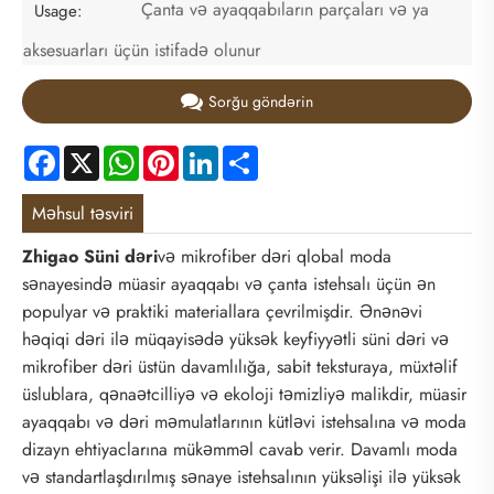
Çanta və ayaqqabıların parçaları və ya
Usage:
aksesuarları üçün istifadə olunur
Sorğu göndərin
Facebook
X
WhatsApp
Pinterest
LinkedIn
Share
Məhsul təsviri
Zhigao Süni dəri
və mikrofiber dəri qlobal moda
sənayesində müasir ayaqqabı və çanta istehsalı üçün ən
populyar və praktiki materiallara çevrilmişdir. Ənənəvi
həqiqi dəri ilə müqayisədə yüksək keyfiyyətli süni dəri və
mikrofiber dəri üstün davamlılığa, sabit teksturaya, müxtəlif
üslublara, qənaətcilliyə və ekoloji təmizliyə malikdir, müasir
ayaqqabı və dəri məmulatlarının kütləvi istehsalına və moda
dizayn ehtiyaclarına mükəmməl cavab verir. Davamlı moda
və standartlaşdırılmış sənaye istehsalının yüksəlişi ilə yüksək