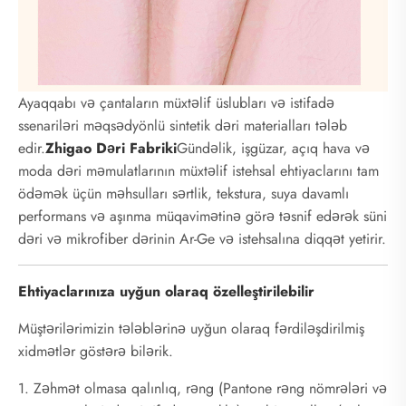
Ayaqqabı və çantaların müxtəlif üslubları və istifadə
ssenariləri məqsədyönlü sintetik dəri materialları tələb
edir.
Zhigao Dəri Fabriki
Gündəlik, işgüzar, açıq hava və
moda dəri məmulatlarının müxtəlif istehsal ehtiyaclarını tam
ödəmək üçün məhsulları sərtlik, tekstura, suya davamlı
performans və aşınma müqavimətinə görə təsnif edərək süni
dəri və mikrofiber dərinin Ar-Ge və istehsalına diqqət yetirir.
Ehtiyaclarınıza uyğun olaraq özelleştirilebilir
Müştərilərimizin tələblərinə uyğun olaraq fərdiləşdirilmiş
xidmətlər göstərə bilərik.
1. Zəhmət olmasa qalınlıq, rəng (Pantone rəng nömrələri və