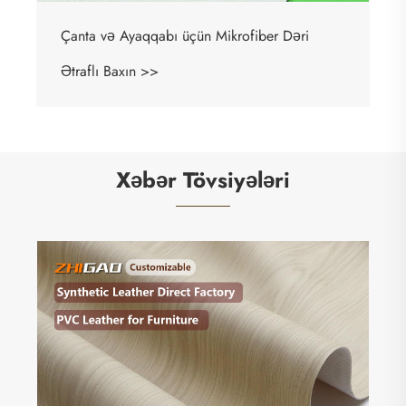
Çanta və Ayaqqabı üçün Mikrofiber Dəri
Ətraflı Baxın >>
Xəbər Tövsiyələri