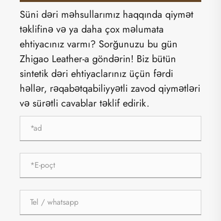
Süni dəri məhsullarımız haqqında qiymət
təklifinə və ya daha çox məlumata
ehtiyacınız varmı? Sorğunuzu bu gün
Zhigao Leather-a göndərin! Biz bütün
sintetik dəri ehtiyaclarınız üçün fərdi
həllər, rəqabətqabiliyyətli zavod qiymətləri
və sürətli cavablar təklif edirik.