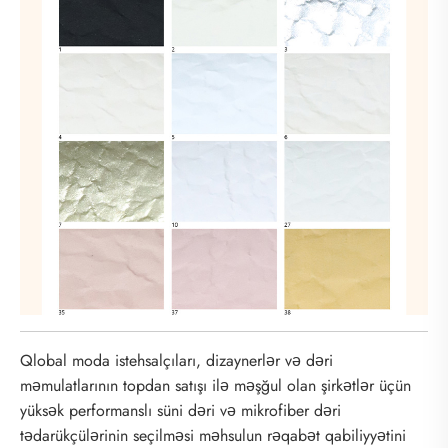
Qlobal moda istehsalçıları, dizaynerlər və dəri
məmulatlarının topdan satışı ilə məşğul olan şirkətlər üçün
yüksək performanslı süni dəri və mikrofiber dəri
tədarükçülərinin seçilməsi məhsulun rəqabət qabiliyyətini