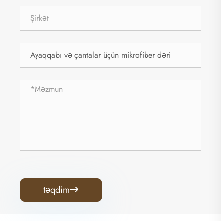
təqdim
