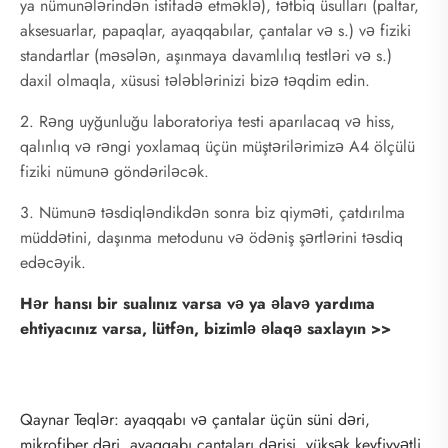
ya nümunələrindən istifadə etməklə), tətbiq üsulları (paltar,
aksesuarlar, papaqlar, ayaqqabılar, çantalar və s.) və fiziki
standartlar (məsələn, aşınmaya davamlılıq testləri və s.)
daxil olmaqla, xüsusi tələblərinizi bizə təqdim edin.
2. Rəng uyğunluğu laboratoriya testi aparılacaq və hiss,
qalınlıq və rəngi yoxlamaq üçün müştərilərimizə A4 ölçülü
fiziki nümunə göndəriləcək.
3. Nümunə təsdiqləndikdən sonra biz qiyməti, çatdırılma
müddətini, daşınma metodunu və ödəniş şərtlərini təsdiq
edəcəyik.
Hər hansı bir sualınız varsa və ya əlavə yardıma
ehtiyacınız varsa, lütfən, bizimlə əlaqə saxlayın >>
Qaynar Teqlər: ayaqqabı və çantalar üçün süni dəri,
mikrofiber dəri, ayaqqabı çantaları dərisi, yüksək keyfiyyətli