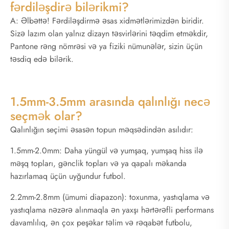
fərdiləşdirə bilərikmi?
A: Əlbəttə! Fərdiləşdirmə əsas xidmətlərimizdən biridir.
Sizə lazım olan yalnız dizayn təsvirlərini təqdim etməkdir,
Pantone rəng nömrəsi və ya fiziki nümunələr, sizin üçün
təsdiq edə bilərik.
1.5mm-3.5mm arasında qalınlığı necə
seçmək olar?
Qalınlığın seçimi əsasən topun məqsədindən asılıdır:
1.5mm-2.0mm: Daha yüngül və yumşaq, yumşaq hiss ilə
məşq topları, gənclik topları və ya qapalı məkanda
hazırlamaq üçün uyğundur futbol.
2.2mm-2.8mm (ümumi diapazon): toxunma, yastıqlama və
yastıqlama nəzərə alınmaqla ən yaxşı hərtərəfli performans
davamlılıq, ən çox peşəkar təlim və rəqabət futbolu,