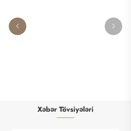


Premium PU İdman Topu Dəri
Ətraflı Baxın >>
Xəbər Tövsiyələri