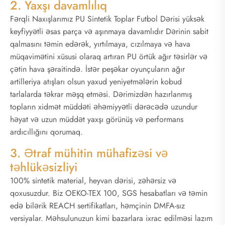
2. Yaxşı davamlılıq
Fərqli Naxışlarımız PU Sintetik Toplar Futbol Dərisi yüksək
keyfiyyətli əsas parça və aşınmaya davamlıdır Dərinin sabit
qalmasını təmin edərək, yırtılmaya, cızılmaya və hava
müqavimətini xüsusi olaraq artıran PU örtük ağır təsirlər və
çətin hava şəraitində. İstər peşəkar oyunçuların ağır
artilleriya atışları olsun yaxud yeniyetmələrin kobud
tarlalarda təkrar məşq etməsi. Dərimizdən hazırlanmış
topların xidmət müddəti əhəmiyyətli dərəcədə uzundur
həyat və uzun müddət yaxşı görünüş və performans
ardıcıllığını qorumaq.
3. Ətraf mühitin mühafizəsi və
təhlükəsizliyi
100% sintetik material, heyvan dərisi, zəhərsiz və
qoxusuzdur. Biz OEKO-TEX 100, SGS hesabatları və təmin
edə bilərik REACH sertifikatları, həmçinin DMFA-sız
versiyalar. Məhsulunuzun kimi bazarlara ixrac edilməsi lazım