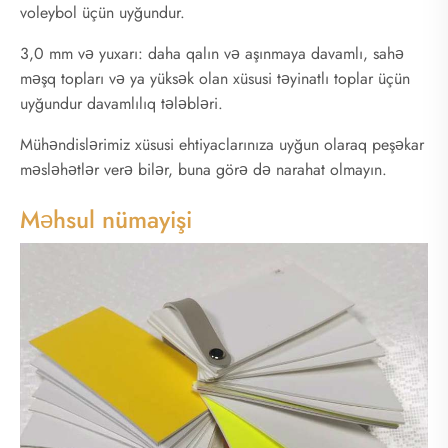
voleybol üçün uyğundur.
3,0 mm və yuxarı: daha qalın və aşınmaya davamlı, sahə
məşq topları və ya yüksək olan xüsusi təyinatlı toplar üçün
uyğundur davamlılıq tələbləri.
Mühəndislərimiz xüsusi ehtiyaclarınıza uyğun olaraq peşəkar
məsləhətlər verə bilər, buna görə də narahat olmayın.
Məhsul nümayişi