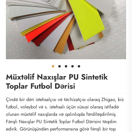
Müxtəlif Naxışlar PU Sintetik
Toplar Futbol Dərisi
Çində bir dəri istehsalçısı və təchizatçısı olaraq Zhigao, biz
futbol, ​​voleybol və s. istehsalı üçün xüsusi olaraq istifadə
olunan müxtəlif naxışlarda və qalınlıqda fərdiləşdirilmiş
Fərqli Naxışlar PU Sintetik Toplar Futbol Dərisini təqdim
edirik. Görünüşündən performansına görə fərqli bir top