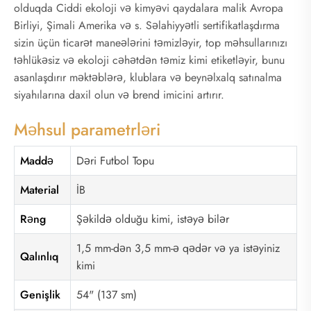
olduqda Ciddi ekoloji və kimyəvi qaydalara malik Avropa
Birliyi, Şimali Amerika və s. Səlahiyyətli sertifikatlaşdırma
sizin üçün ticarət maneələrini təmizləyir, top məhsullarınızı
təhlükəsiz və ekoloji cəhətdən təmiz kimi etiketləyir, bunu
asanlaşdırır məktəblərə, klublara və beynəlxalq satınalma
siyahılarına daxil olun və brend imicini artırır.
Məhsul parametrləri
Maddə
Dəri Futbol Topu
Material
İB
Rəng
Şəkildə olduğu kimi, istəyə bilər
1,5 mm-dən 3,5 mm-ə qədər və ya istəyiniz
Qalınlıq
kimi
Genişlik
54" (137 sm)