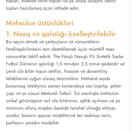
topları, məktəb təlim topları və ya unikal dizaynlı xatirə
topları hazırlamaq üçün istifadə edin.
Məhsulun üstünlükləri
1. Naxış və qalınlığı özelleştirilebilir
Biz seçim etmək və çertyojların və nümunələrin
fərdiləşdirilməsini tam dəstəkləmək üçün müxtəlif əsas
nümunələr təklif edirik. The Fərqli Naxışlı PU Sintetik Toplar
Futbol Dərisinin qalınlığı 1,5 mm-dən 3,5 mm-ə qədərdir və
çevik ola bilər topun sərtliyi, hissiyatı və davamlılıq
tələblərinə uyğun olaraq tənzimlənir. Məhdud sayda
buraxmaq istədiyiniz zaman komandaya xas loqotip, şəhər
çapı və ya xüsusi teksturalı futbol. Siz asanlıqla məhsulun
unikal görünüşünə nail ola bilərsiniz, qəlib açılması və ya
minimum sifariş miqdarı barədə narahat olmağa ehtiyac
yoxdur, bazarın qaynar nöqtələrinə tez reaksiya verin,
partlayıcı yaradın modellər.