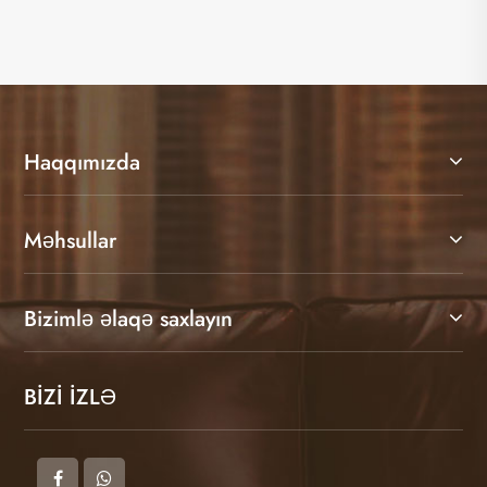
Ətraflı Baxın >>
Haqqımızda
Məhsullar
Bizimlə əlaqə saxlayın
BİZİ İZLƏ