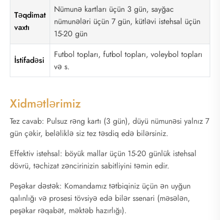
Nümunə kartları üçün 3 gün, sayğac
Təqdimat
nümunələri üçün 7 gün, kütləvi istehsal üçün
vaxtı
15-20 gün
Futbol topları, futbol topları, voleybol topları
İstifadəsi
və s.
Xidmətlərimiz
Tez cavab: Pulsuz rəng kartı (3 gün), düyü nümunəsi yalnız 7
gün çəkir, beləliklə siz tez təsdiq edə bilərsiniz.
Effektiv istehsal: böyük mallar üçün 15-20 günlük istehsal
dövrü, təchizat zəncirinizin sabitliyini təmin edir.
Peşəkar dəstək: Komandamız tətbiqiniz üçün ən uyğun
qalınlığı və prosesi tövsiyə edə bilər ssenari (məsələn,
peşəkar rəqabət, məktəb hazırlığı).