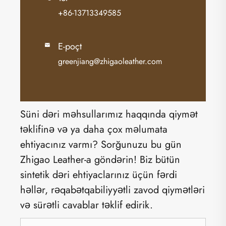
+86-13713349585
E-poçt

greenjiang@zhigaoleather.com
Süni dəri məhsullarımız haqqında qiymət
təklifinə və ya daha çox məlumata
ehtiyacınız varmı? Sorğunuzu bu gün
Zhigao Leather-a göndərin! Biz bütün
sintetik dəri ehtiyaclarınız üçün fərdi
həllər, rəqabətqabiliyyətli zavod qiymətləri
və sürətli cavablar təklif edirik.