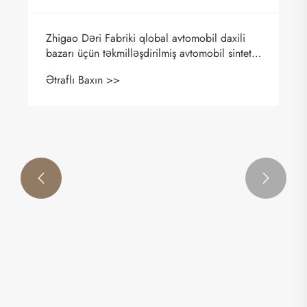


Zhigao Dəri Fabriki qlobal avtomobil daxili
bazarı üçün təkmilləşdirilmiş avtomobil sintetik
dəri seriyasını təqdim edir