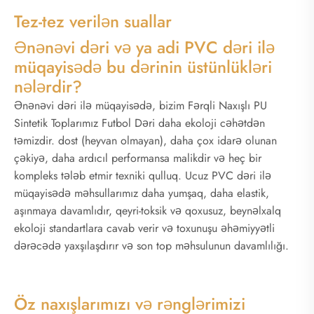
Tez-tez verilən suallar
Ənənəvi dəri və ya adi PVC dəri ilə
müqayisədə bu dərinin üstünlükləri
nələrdir?
Ənənəvi dəri ilə müqayisədə, bizim Fərqli Naxışlı PU
Sintetik Toplarımız Futbol Dəri daha ekoloji cəhətdən
təmizdir. dost (heyvan olmayan), daha çox idarə olunan
çəkiyə, daha ardıcıl performansa malikdir və heç bir
kompleks tələb etmir texniki qulluq. Ucuz PVC dəri ilə
müqayisədə məhsullarımız daha yumşaq, daha elastik,
aşınmaya davamlıdır, qeyri-toksik və qoxusuz, beynəlxalq
ekoloji standartlara cavab verir və toxunuşu əhəmiyyətli
dərəcədə yaxşılaşdırır və son top məhsulunun davamlılığı.
Öz naxışlarımızı və rənglərimizi