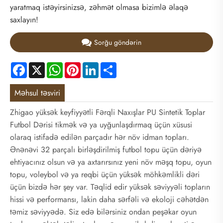
yaratmaq istəyirsinizsə, zəhmət olmasa bizimlə əlaqə
saxlayın!
Sorğu göndərin
Facebook
X
WhatsApp
Pinterest
LinkedIn
Share
Məhsul təsviri
Zhigao yüksək keyfiyyətli Fərqli Naxışlar PU Sintetik Toplar
Futbol Dərisi tikmək və ya uyğunlaşdırmaq üçün xüsusi
olaraq istifadə edilən parçadır hər növ idman topları.
Ənənəvi 32 parçalı birləşdirilmiş futbol topu üçün dəriyə
ehtiyacınız olsun və ya axtarırsınız yeni növ məşq topu, oyun
topu, voleybol və ya reqbi üçün yüksək möhkəmlikli dəri
üçün bizdə hər şey var. Təqlid edir yüksək səviyyəli topların
hissi və performansı, lakin daha sərfəli və ekoloji cəhətdən
təmiz səviyyədə. Siz edə bilərsiniz ondan peşəkar oyun