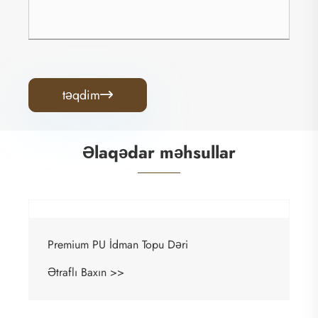
təqdim

Əlaqədar məhsullar