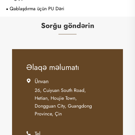
Qablaşdırma üçün PU Dəri
Sorğu göndərin
Əlaqə məlumatı
Ünvan

26, Cuiyuan South Road,
Hetian, Houjie Town,
Dongguan City, Guangdong
Province, Çin
Tel
