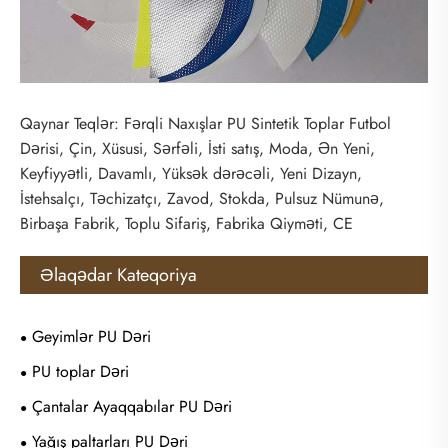
Qaynar Teqlər: Fərqli Naxışlar PU Sintetik Toplar Futbol
Dərisi, Çin, Xüsusi, Sərfəli, İsti satış, Moda, Ən Yeni,
Keyfiyyətli, Davamlı, Yüksək dərəcəli, Yeni Dizayn,
İstehsalçı, Təchizatçı, Zavod, Stokda, Pulsuz Nümunə,
Birbaşa Fabrik, Toplu Sifariş, Fabrika Qiyməti, CE
Əlaqədar Kateqoriya
Geyimlər PU Dəri
PU toplar Dəri
Çantalar Ayaqqabılar PU Dəri
Yağış paltarları PU Dəri